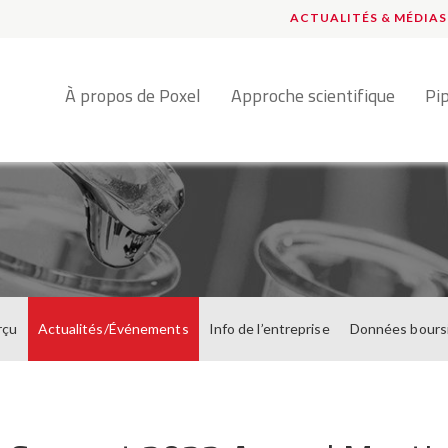
ACTUALITÉS & MÉDIAS
Français
À propos de Poxel
Approche scientifique
Pi
rçu
Actualités/Événements
Info de l’entreprise
Données bours