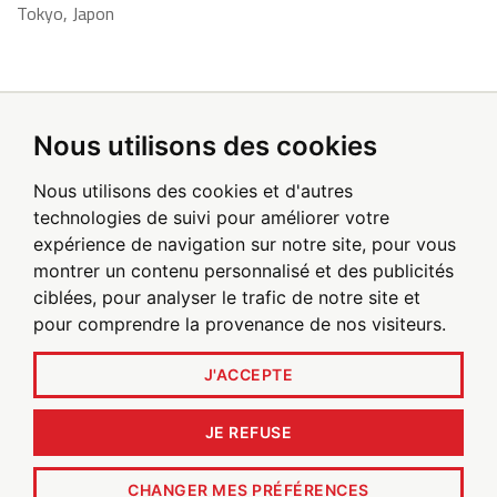
Tokyo, Japon
Nous utilisons des cookies
Inscrivez-vous pour recevoir les alertes
par email
Nous utilisons des cookies et d'autres
technologies de suivi pour améliorer votre
expérience de navigation sur notre site, pour vous
Soyez le premier à recevoir les actualités de Poxel
montrer un contenu personnalisé et des publicités
ciblées, pour analyser le trafic de notre site et
pour comprendre la provenance de nos visiteurs.
INSCRIVEZ-VOUS AUJOURD'HUI
J'ACCEPTE
JE REFUSE
© 2026
Poxel SA
. Tous droits réservés.
CHANGER MES PRÉFÉRENCES
Politique de confidentialité
Conditions Générales D'utilisation