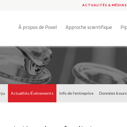
ACTUALITÉS & MÉDIAS
Français
À propos de Poxel
Approche scientifique
Pi
rçu
Actualités/Événements
Info de l’entreprise
Données bours