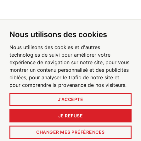
Nous utilisons des cookies
Inscrivez-vous pour recevoir les alertes
par email
Nous utilisons des cookies et d'autres
technologies de suivi pour améliorer votre
expérience de navigation sur notre site, pour vous
Soyez le premier à recevoir les actualités de Poxel
montrer un contenu personnalisé et des publicités
ciblées, pour analyser le trafic de notre site et
pour comprendre la provenance de nos visiteurs.
INSCRIVEZ-VOUS AUJOURD'HUI
J'ACCEPTE
JE REFUSE
© 2026
Poxel SA
. Tous droits réservés.
CHANGER MES PRÉFÉRENCES
Politique de confidentialité
Conditions Générales D'utilisation
Avertissement
Mentions Légales
Plan du site
Politique Cookies