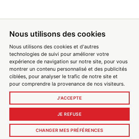
Nous utilisons des cookies
Inscrivez-vous pour recevoir les alertes
par email
Nous utilisons des cookies et d'autres
technologies de suivi pour améliorer votre
expérience de navigation sur notre site, pour vous
Soyez le premier à recevoir les actualités de Poxel
montrer un contenu personnalisé et des publicités
ciblées, pour analyser le trafic de notre site et
pour comprendre la provenance de nos visiteurs.
INSCRIVEZ-VOUS AUJOURD'HUI
J'ACCEPTE
JE REFUSE
© 2026
Poxel SA
. Tous droits réservés.
CHANGER MES PRÉFÉRENCES
Politique de confidentialité
Conditions Générales D'utilisation
Avertissement
Mentions Légales
Plan du site
Politique Cookies