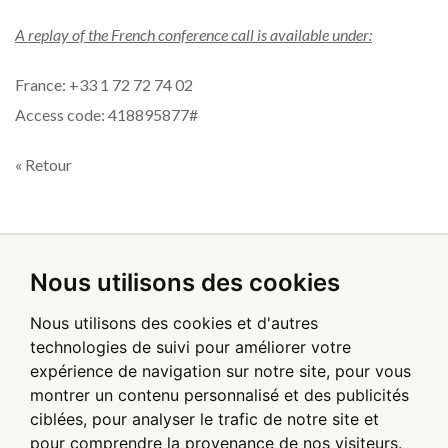
A replay of the French conference call is available under:
France: +33 1 72 72 74 02
Access code: 418895877#
« Retour
Nous utilisons des cookies
Inscrivez-vous pour recevoir les alertes
par email
Nous utilisons des cookies et d'autres
technologies de suivi pour améliorer votre
expérience de navigation sur notre site, pour vous
Soyez le premier à recevoir les actualités de Poxel
montrer un contenu personnalisé et des publicités
ciblées, pour analyser le trafic de notre site et
pour comprendre la provenance de nos visiteurs.