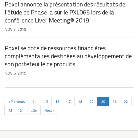
Poxel annonce la présentation des résultats de
l’étude de Phase Ia sur le PXL065 lors de la
conférence Liver Meeting® 2019
NOV 7, 2019
Poxel se dote de ressources financières
complémentaires destinées au développement de
son portefeuille de produits
NOV 5, 2019
« Previous
1...
15
16
17
18
19
20
21
22
23
24
...36
Next »